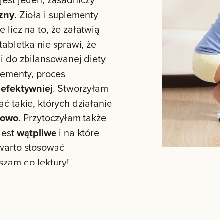
zny
. Zioła i suplementy
licz na to, że załatwią
abletka nie sprawi, że
li do zbilansowanej diety
lementy, proces
i efektywniej
. Stworzyłam
ać takie, których działanie
kowo
. Przytoczyłam także
jest
wątpliwe
i na które
warto stosować
zam do lektury!