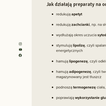
Jak działają preparaty na 
redukują
apetyt
redukują
zachcianki
, np. na 
wydłużają okres uczucia
syto
stymulują
lipolizę
, czyli spal
energetycznych
hamują
lipogenezę
, czyli odk
hamują
adipogenezę
, czyli 
magazynowany jest tłuszcz
podnoszą
termogenezę
ciała
poprawiają
wykorzystanie glu