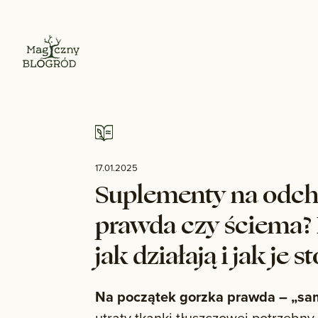
17.01.2025
Suplementy na odch
prawda czy ściema? 
jak działają i jak je 
Na początek gorzka prawda – „sam
utraty tkanki tłuszczowej potrzebny