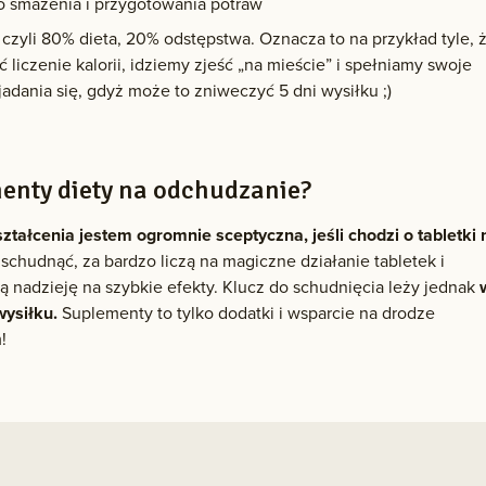
 smażenia i przygotowania potraw
, czyli 80% dieta, 20% odstępstwa. Oznacza to na przykład tyle, 
iczenie kalorii, idziemy zjeść „na mieście” i spełniamy swoje
jadania się, gdyż może to zniweczyć 5 dni wysiłku ;)
menty diety na odchudzanie?
ztałcenia jestem ogromnie sceptyczna, jeśli chodzi o tabletki 
chudnąć, za bardzo liczą na magiczne działanie tabletek i
ą nadzieję na szybkie efekty. Klucz do schudnięcia leży jednak
wysiłku.
Suplementy to tylko dodatki i wsparcie na drodze
!