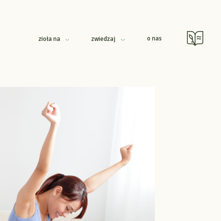
o nas
zioła na
zwiedzaj