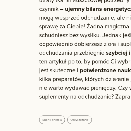
czynnik –
ujemny bilans energetyc
mogą wesprzeć odchudzanie, ale nie 
sprawę za Ciebie! Żadna magiczna t
schudniesz bez wysiłku. Jednak jeś
odpowiednio dobierzesz zioła i sup
odchudzania przebiegnie
szybciej 
ten artykuł po to, by pomóc Ci wybr
jest skuteczne i
potwierdzone nau
kilka preparatów, których działanie 
nie warto wydawać pieniędzy. Czy 
suplementy na odchudzanie? Zapras
Sport i energia
Oczyszczanie