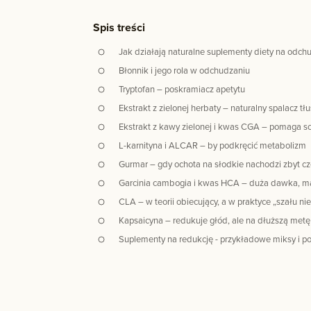
Spis treści
Jak działają naturalne suplementy diety na odch
Błonnik i jego rola w odchudzaniu
Tryptofan – poskramiacz apetytu
Ekstrakt z zielonej herbaty – naturalny spalacz tł
Ekstrakt z kawy zielonej i kwas CGA – pomaga
L-karnityna i ALCAR – by podkręcić metabolizm
Gurmar – gdy ochota na słodkie nachodzi zbyt cz
Garcinia cambogia i kwas HCA – duża dawka, ma
CLA – w teorii obiecujący, a w praktyce „szału ni
Kapsaicyna – redukuje głód, ale na dłuższą met
Suplementy na redukcję - przykładowe miksy i