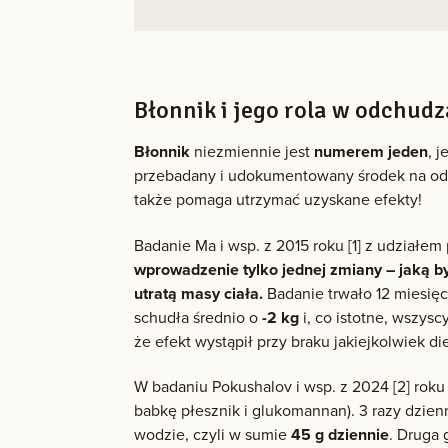
Błonnik i jego rola w odchud
Błonnik
niezmiennie jest
numerem jeden
, 
przebadany i udokumentowany środek na odchu
także pomaga utrzymać uzyskane efekty!
Badanie Ma i wsp. z 2015 roku [1] z udziałe
wprowadzenie tylko jednej zmiany – jaką 
utratą masy ciała.
Badanie trwało 12 miesięc
schudła średnio o
-2 kg
i, co istotne, wszysc
że efekt wystąpił przy braku jakiejkolwiek di
W badaniu Pokushalov i wsp. z 2024 [2] rok
babkę płesznik i glukomannan). 3 razy dzie
wodzie, czyli w sumie
45 g dziennie
. Druga 