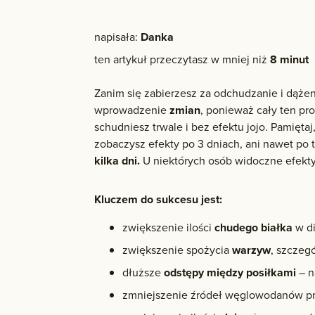
napisała:
Danka
ten artykuł przeczytasz w mniej niż
8 minut
Zanim się zabierzesz za odchudzanie i dążeni
wprowadzenie
zmian
, ponieważ cały ten p
schudniesz trwale i bez efektu jojo. Pamięt
zobaczysz efekty po 3 dniach, ani nawet po 
kilka dni.
U niektórych osób widoczne efekty
Kluczem do sukcesu jest:
zwiększenie ilości
chudego białka
w di
zwiększenie spożycia
warzyw
, szczeg
dłuższe
odstępy między posiłkami
– n
zmniejszenie źródeł węglowodanów pr