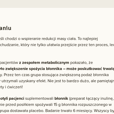
zaniu
jeśli chodzi o wspieranie redukcji masy ciała. To najlepiej
dzanie, który nie tylko ułatwia przejście przez ten proces, le
m pacjentów
z zespołem metabolicznym
pokazało, że
było zwiększenie spożycia błonnika – może poskutkować trwał
y. Przez ten czas grupa stosująca zwiększoną podaż błonnika
y utrzymali uzyskany efekt. Nie jest to bardzo dużo, ale pamiętaj
ety i ćwiczeń!
u
otyli pacjenci
suplementowali
błonnik
(preparat łączący inulinę,
nnie przed posiłkiem spożywali 15 g błonnika rozpuszczonego w
grupa dostawała placebo. Badanie trwało 6 miesięcy. Wszyscy by