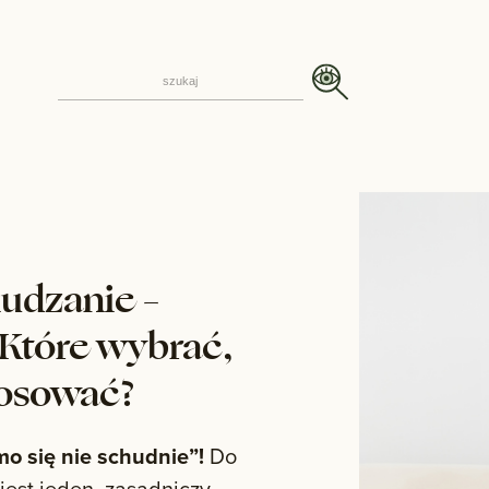
udzanie –
Które wybrać,
stosować?
o się nie schudnie”!
Do
 jest jeden, zasadniczy