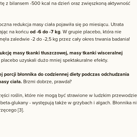
ietę z bilansem -500 kcal na dzień oraz zwięszkoną aktywność
czna redukcja masy ciała pojawiła się po miesiącu. Utrata
gając na końcu
od -6 do -7 kg
. W grupie placebo, która nie
nęła zaledwie -2 do -2,5 kg przez cały okres trwania badania!
ukcję masy tkanki tłuszczowej, masy tkanki wisceralnej
 placebo uzyskali dużo mniej spektakuralne efekty.
ej porcji błonnika do codziennej diety podczas odchudzania
asy ciała.
Brzmi dobrze, prawda?
ęści roślin, które nie mogą być strawione w ludzkim przewodzi
beta-glukany - występują także w grzybach i algach. Błonnika n
zęcego [3].