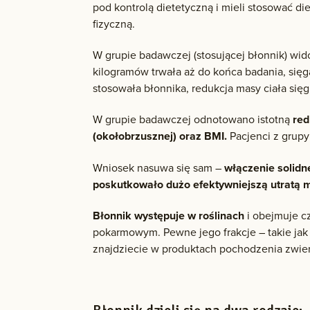
pod kontrolą dietetyczną i mieli stosować d
fizyczną.
W grupie badawczej (stosującej błonnik) wido
kilogramów trwała aż do końca badania, się
stosowała błonnika, redukcja masy ciała sięg
W grupie badawczej odnotowano istotną
red
(okołobrzusznej) oraz BMI.
Pacjenci z grupy
Wniosek nasuwa się sam –
włączenie solidn
poskutkowało dużo efektywniejszą utratą m
Błonnik występuje w roślinach
i obejmuje cz
pokarmowym. Pewne jego frakcje – takie jak 
znajdziecie w produktach pochodzenia zwier