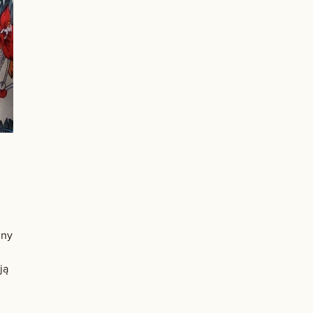
iny
ją