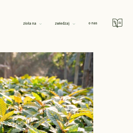
o nas
zioła na
zwiedzaj