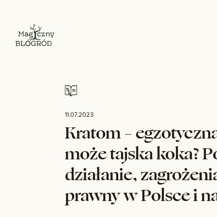
11.07.2023
Kratom – egzotyczna
może tajska koka? 
działanie, zagrożeni
prawny w Polsce i n