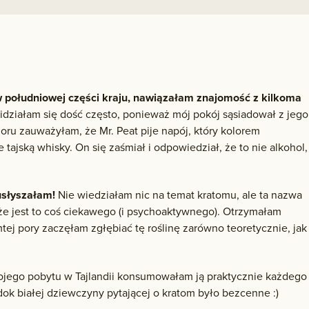
w południowej części kraju, nawiązałam znajomość z kilkoma
idziałam się dość często, ponieważ mój pokój sąsiadował z jego
ru zauważyłam, że Mr. Peat pije napój, który kolorem
e tajską whisky. On się zaśmiał i odpowiedział, że to nie alkohol,
usłyszałam!
Nie wiedziałam nic na temat kratomu, ale ta nazwa
 że jest to coś ciekawego (i psychoaktywnego). Otrzymałam
ej pory zaczęłam zgłębiać tę roślinę zarówno teoretycznie, jak 
ojego pobytu w Tajlandii konsumowałam ją praktycznie każdego
ok białej dziewczyny pytającej o kratom było bezcenne :)