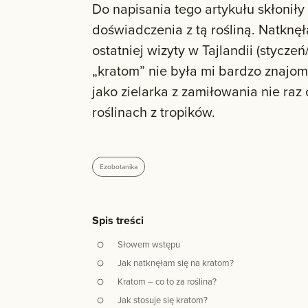
Do napisania tego artykułu skłonił
doświadczenia z tą rośliną. Natknę
ostatniej wizyty w Tajlandii (stycze
„kratom” nie była mi bardzo znajoma
jako zielarka z zamiłowania nie raz
roślinach z tropików.
Ezobotanika
Spis treści
Słowem wstępu
Jak natknęłam się na kratom?
Kratom – co to za roślina?
Jak stosuje się kratom?