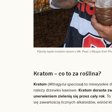
Pijemy tajski kratom razem z Mr. Peat :) Wyspa Koh Ph
Kratom – co to za roślina?
Kratom
(
Mitragyna speciosa
) to niewysokie 
należy drzewko kawowe.
Kratom dorasta zw
unerwieniem zielenią się przez cały rok
. T
się zawartością licznych alkaloidów, wśród k