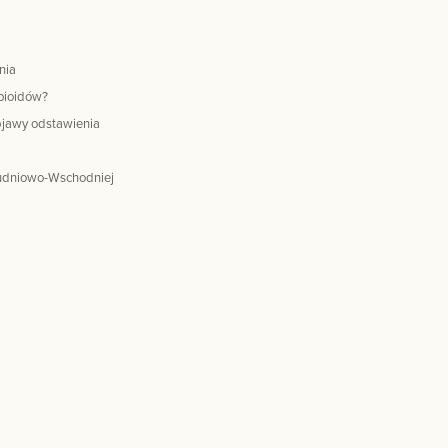
nia
opioidów?
objawy odstawienia
łudniowo-Wschodniej