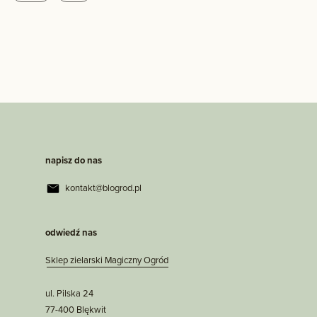
napisz do nas
kontakt@blogrod.pl
odwiedź nas
Sklep zielarski Magiczny Ogród
ul. Pilska 24
77-400 Blękwit