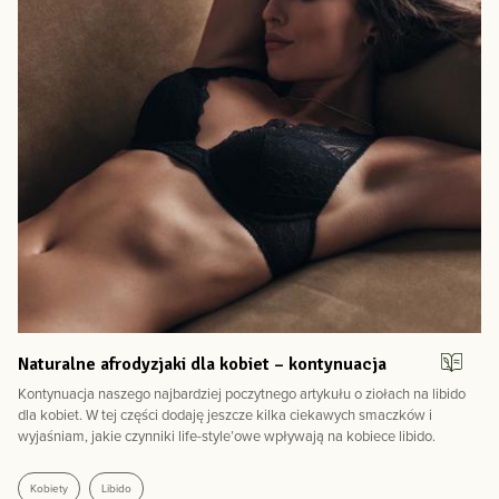
Naturalne afrodyzjaki dla kobiet – kontynuacja
Kontynuacja naszego najbardziej poczytnego artykułu o ziołach na libido
dla kobiet. W tej części dodaję jeszcze kilka ciekawych smaczków i
wyjaśniam, jakie czynniki life-style’owe wpływają na kobiece libido.
Kobiety
Libido