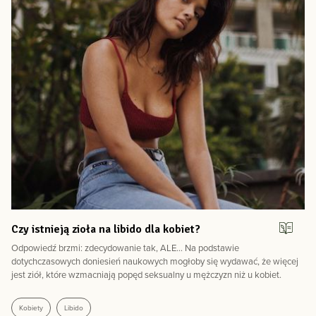
Czy istnieją zioła na libido dla kobiet?
Odpowiedź brzmi: zdecydowanie tak, ALE… Na podstawie
dotychczasowych doniesień naukowych mogłoby się wydawać, że więcej
jest ziół, które wzmacniają popęd seksualny u mężczyzn niż u kobiet.
Kobiety
Libido