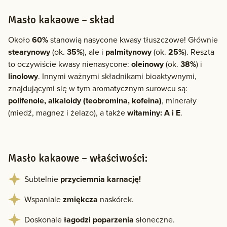
Masło kakaowe – skład
Około
60%
stanowią nasycone kwasy tłuszczowe! Głównie
stearynowy
(ok.
35%
), ale i
palmitynowy
(ok.
25%
). Reszta
to oczywiście kwasy nienasycone:
oleinowy
(ok.
38%
) i
linolowy
. Innymi ważnymi składnikami bioaktywnymi,
znajdującymi się w tym aromatycznym surowcu są:
polifenole, alkaloidy (teobromina, kofeina)
, minerały
(miedź, magnez i żelazo), a także
witaminy: A i E
.
Masło kakaowe – właściwości:
Subtelnie
przyciemnia karnację!
Wspaniale
zmiękcza
naskórek.
Doskonale
łagodzi poparzenia
słoneczne.