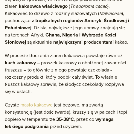
ziaren
kakaowca właściwego
(
Theobroma cacao
).
Kakaowiec to drzewo z rodziny ślazowatych (
Malvaceae
),
pochodzące
z tropikalnych regionów Ameryki Środkowej i
Południowej
. Dzisiaj największe jego uprawy znajdują się
na terenach Afryki.
Ghana, Nigeria i Wybrzeże Kości
Słoniowej
są aktualnie
największymi producentami
kakao.
W procesie tłoczenia ziaren kakaowca powstaje również
kuch kakaowy
– proszek kakaowy o obniżonej zawartości
tłuszczu – to głównie z niego powstaje czekolada -
rozkoszny produkt, który podbił cały świat. To właśnie
tłuszcz kakaowy sprawia, że słodycz czekolady rozpływa
się w ustach.
Czyste
masło kakaowe
jest beżowe, ma zwartą
konsystencję (jest dość twarde), kruszy się w palcach i topi
dopiero w temperaturze
35-38°C
, przez co
wymaga
lekkiego podgrzania
przed użyciem.