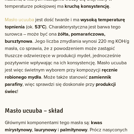
temperaturze pokojowej ma
kruchą konsystencję
.
Masło ucuuba
jest dość twarde i ma
wysoką temperaturę
topnienia
(ok.
53°C
). Charakterystyczna jest barwa tego
surowca – może być ona
żółta, pomarańczowa,
bursztynowa
. Jego liczba zmydlania wynosi 220 mg KOH/g
masła, co sprawia, że z powodzeniem może zastąpić
tłuszcze odzwierzęce w produkcji mydeł, jednocześnie
pozytywnie wpływając na ich konsystencję. Masło ucuuba
jest więc świetnym wyborem przy kompozycji
ręcznie
robionego mydła
. Może także stanowić
zamiennik
parafiny
, więc sprawdzi się doskonale przy
produkcji
świec
!
Masło ucuuba – skład
Głównymi komponentami tego masła są:
kwas
mirystynowy
,
laurynowy
i
palmitynowy
. Prócz nasyconych