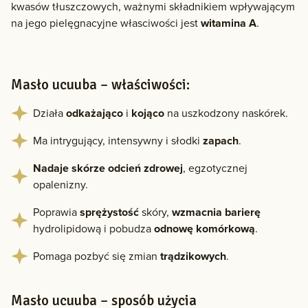
kwasów tłuszczowych, ważnymi składnikiem wpływającym
na jego pielęgnacyjne własciwości jest
witamina A
.
Masło ucuuba – właściwości:
Działa
odkażająco
i
kojąco
na uszkodzony naskórek.
Ma intrygujący, intensywny i słodki
zapach
.
Nadaje skórze odcień zdrowej
, egzotycznej
opalenizny.
Poprawia
sprężystość
skóry,
wzmacnia barierę
hydrolipidową i pobudza
odnowę komórkową
.
Pomaga pozbyć się zmian
trądzikowych
.
Masło ucuuba – sposób użycia