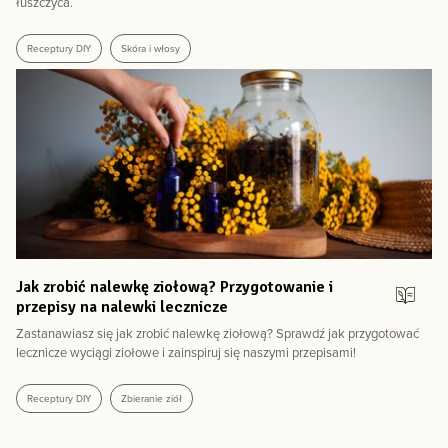
łuszczyca.
Receptury DIY
Skóra i włosy
Jak zrobić nalewkę ziołową? Przygotowanie i
przepisy na nalewki lecznicze
Zastanawiasz się jak zrobić nalewkę ziołową? Sprawdź jak przygotować
lecznicze wyciągi ziołowe i zainspiruj się naszymi przepisami!
Receptury DIY
Zbieranie ziół