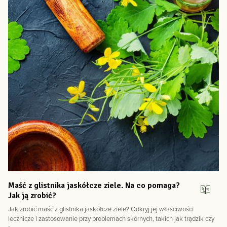
Maść z glistnika jaskółcze ziele. Na co pomaga?
Jak ją zrobić?
Jak zrobić maść z glistnika jaskółcze ziele? Odkryj jej właściwości
lecznicze i zastosowanie przy problemach skórnych, takich jak trądzik czy