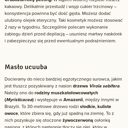
kakaowy. Delikatnie przestudź i wsyp cukier trzcinowy –
konsystencja powinna być dość gęsta. Możesz dodać
ulubiony olejek eteryczny. Taki kosmetyk możesz stosować
2 razy w tygodniu. Szczególnie polecam wykonanie
zabiegu dzień przed depilacją – usuniesz martwy naskórek
i zabezpieczysz się przed ewentualnym podrażnieniem.
Masło ucuuba
Docieramy do nieco bardziej egzotycznego surowca, jakim
jest tłuszcz pozyskiwany z nasion
drzewa
Virola sebifera
.
Należy ono do
rodziny muszkatołowcowatych
(
Myristicacea
)
i występuje w
Amazonii
, między innymi w
Brazylii. To 30-metrowe drzewo rodzi
słodkie, kuliste
owoce
, które zbiera się, gdy już spadną na ziemię. To z
nich pozyskuje się otoczone
żywoczerwoną
osłonką
nasiona, z których następnie tłoczy się olej, który w