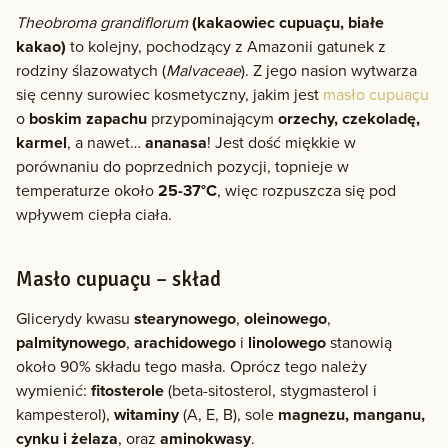
Theobroma grandiflorum
(kakaowiec cupuaçu, białe
kakao)
to kolejny, pochodzący z Amazonii gatunek z
rodziny ślazowatych (
Malvaceae
). Z jego nasion wytwarza
się cenny surowiec kosmetyczny, jakim jest
masło cupuaçu
o
boskim zapachu
przypominającym
orzechy, czekoladę,
karmel
, a nawet…
ananasa
! Jest dość miękkie w
porównaniu do poprzednich pozycji, topnieje w
temperaturze około
25-37°C
, więc rozpuszcza się pod
wpływem ciepła ciała.
Masło cupuaçu – skład
Glicerydy kwasu
stearynowego
,
oleinowego
,
palmitynowego
,
arachidowego
i
linolowego
stanowią
około 90% składu tego masła. Oprócz tego należy
wymienić:
fitosterole
(beta-sitosterol, stygmasterol i
kampesterol),
witaminy
(A, E, B), sole
magnezu, manganu,
cynku i żelaza
, oraz
aminokwasy
.