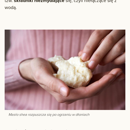
tzw.
składniki niezmydlające
się, czyli niełączące się z
wodą.
Masło shea rozpuszcza się po ogrzaniu w dłoniach