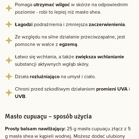
Pomaga
utrzymać wilgoć
w skórze na odpowiednim
poziomie - robi to lepiej niż masło shea.
Łagodzi
podrażnienia i zmniejsza
zaczerwienienia
.
Ze względu na silne działanie przeciwzapalne, jest
pomocne w walce z
egzemą
.
Łatwo się wchłania, a także
zwiększa wchlanianie
substancji aktywnych wgłąb skóry.
Działa
rozluźniająco
na umysł i ciało.
Chroni przed szkodliwym działaniem
promieni UVA
i
UVB
.
Masło cupuaçu – sposób użycia
Prosty balsam nawilżający:
25 g masła cupuaçu złącz z 5
g masła shea w kąpieli wodnej. Możesz dodać ulubiony