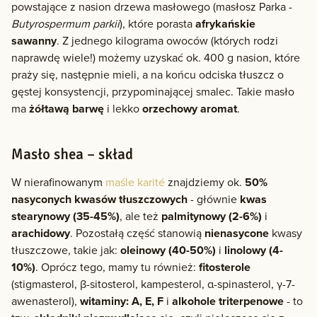
powstające z nasion drzewa masłowego (masłosz Parka -
Butyrospermum parkii
), które porasta
afrykańskie
sawanny
. Z jednego kilograma owoców (których rodzi
naprawdę wiele!) możemy uzyskać ok. 400 g nasion, które
praży się, następnie mieli, a na końcu odciska tłuszcz o
gęstej konsystencji, przypominającej smalec. Takie masło
ma
żółtawą barwę
i lekko
orzechowy aromat
.
Masło shea – skład
W nierafinowanym
maśle karité
znajdziemy ok.
50%
nasyconych kwasów tłuszczowych
- głównie
kwas
stearynowy (35-45%)
, ale też
palmitynowy (2-6%)
i
arachidowy
. Pozostałą część stanowią
nienasycone
kwasy
tłuszczowe, takie jak:
oleinowy (40-50%)
i
linolowy (4-
10%)
. Oprócz tego, mamy tu również:
fitosterole
(stigmasterol, β-sitosterol, kampesterol, α-spinasterol, γ-7-
awenasterol),
witaminy: A, E, F
i
alkohole triterpenowe
- to