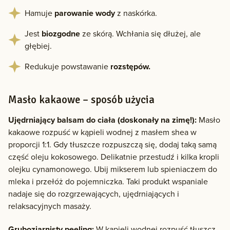
Hamuje
parowanie wody
z naskórka.
Jest
biozgodne
ze skórą. Wchłania się dłużej, ale
głębiej.
Redukuje powstawanie
rozstępów.
Masło kakaowe – sposób użycia
Ujędrniający balsam do ciała (doskonały na zimę!):
Masło
kakaowe rozpuść w kąpieli wodnej z masłem shea w
proporcji 1:1. Gdy tłuszcze rozpuszczą się, dodaj taką samą
część oleju kokosowego. Delikatnie przestudź i kilka kropli
olejku cynamonowego. Ubij mikserem lub spieniaczem do
mleka i przełóż do pojemniczka. Taki produkt wspaniale
nadaje się do rozgrzewających, ujędrniających i
relaksacyjnych masaży.
Gruboziarnisty peeling:
W kąpieli wodnej rozpuść tłuszcz