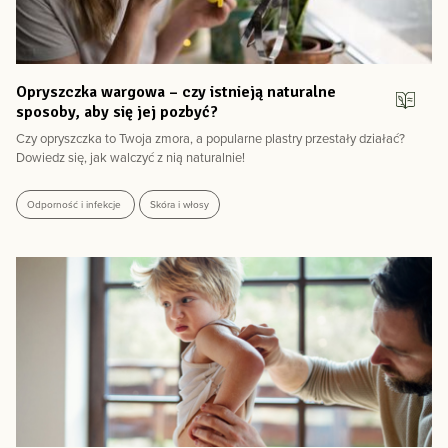
grandiflorum/
Theobroma Grandiflorum Seed Butter.
https://inci.guide/essential-
oils-fixed-plant-oils/theobroma-grandiflorum-seed-butter
Opryszczka wargowa – czy istnieją naturalne
sposoby, aby się jej pozbyć?
Czy opryszczka to Twoja zmora, a popularne plastry przestały działać?
Dowiedz się, jak walczyć z nią naturalnie!
Odporność i infekcje
Skóra i włosy