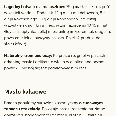
Łagodny balsam dla maluszków:
75 g masła shea rozpuść
w kąpieli wodnej. Dodaj ok. 12 g oleju migdałowego, 5 g
oleju kokosowego i 8 g oleju konopnego. Zmieszaj
wszystkie składniki i umieść w zamrażarce na 10-15 minut.
Gdy czas upłynie, ubijaj mieszaninę mikserem tak długo, aż
powstanie lekki, puszysty balsam. Przełóż produkt do
słoiczków. :)
Naturalny krem pod oczy:
Po prostu rozgrzej w palcach
odrobinę masła i delikatnie wklep w okolice pod oczami,
powieki i nie bój się też potraktować nim rzęs!
Masło kakaowe
Bardzo popularny surowiec kosmetyczny
o cudownym
zapachu czekolady
. Powstaje przez tłoczenie na zimno
dojrzałych, poddanych fermentacji, prażeniu i zmieleniu