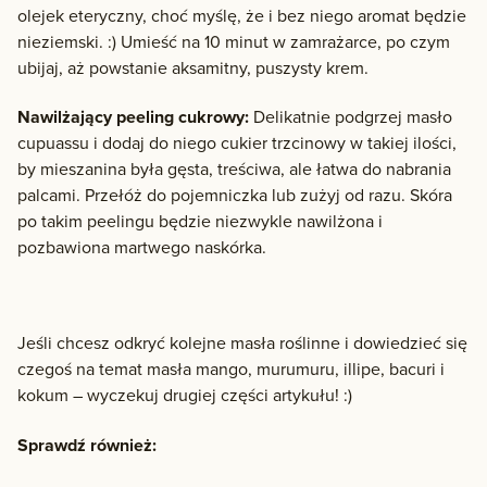
olejek eteryczny, choć myślę, że i bez niego aromat będzie
nieziemski. :) Umieść na 10 minut w zamrażarce, po czym
ubijaj, aż powstanie aksamitny, puszysty krem.
Nawilżający peeling cukrowy:
Delikatnie podgrzej masło
cupuassu i dodaj do niego cukier trzcinowy w takiej ilości,
by mieszanina była gęsta, treściwa, ale łatwa do nabrania
palcami. Przełóż do pojemniczka lub zużyj od razu. Skóra
po takim peelingu będzie niezwykle nawilżona i
pozbawiona martwego naskórka.
Jeśli chcesz odkryć kolejne masła roślinne i dowiedzieć się
czegoś na temat masła mango, murumuru, illipe, bacuri i
kokum – wyczekuj drugiej części artykułu! :)
Sprawdź również: