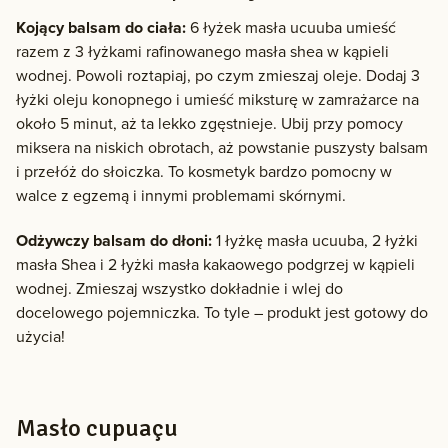
Kojący balsam do ciała:
6 łyżek masła ucuuba umieść
razem z 3 łyżkami rafinowanego masła shea w kąpieli
wodnej. Powoli roztapiaj, po czym zmieszaj oleje. Dodaj 3
łyżki oleju konopnego i umieść miksturę w zamrażarce na
około 5 minut, aż ta lekko zgęstnieje. Ubij przy pomocy
miksera na niskich obrotach, aż powstanie puszysty balsam
i przełóż do słoiczka. To kosmetyk bardzo pomocny w
walce z egzemą i innymi problemami skórnymi.
Odżywczy balsam do dłoni:
1 łyżkę masła ucuuba, 2 łyżki
masła Shea i 2 łyżki masła kakaowego podgrzej w kąpieli
wodnej. Zmieszaj wszystko dokładnie i wlej do
docelowego pojemniczka. To tyle – produkt jest gotowy do
użycia!
Masło cupuaçu