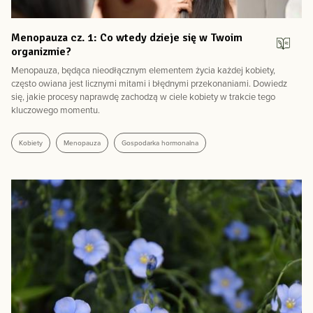
Menopauza cz. 1: Co wtedy dzieje się w Twoim
organizmie?
Menopauza, będąca nieodłącznym elementem życia każdej kobiety,
często owiana jest licznymi mitami i błędnymi przekonaniami. Dowiedz
się, jakie procesy naprawdę zachodzą w ciele kobiety w trakcie tego
kluczowego momentu.
Kobiety
Menopauza
Gospodarka hormonalna