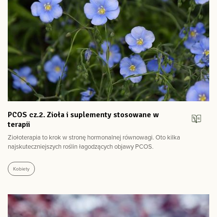
PCOS cz.2. Zioła i suplementy stosowane w
terapii
Ziołoterapia to krok w stronę hormonalnej równowagi. Oto kilka
najskuteczniejszych roślin łagodzących objawy PCOS.
Kobiety