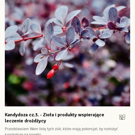
Kandydoza cz.3. - Zioła i produkty wspierające
leczenie drożdżycy
Przedstawiam Wam listę tych ziół, które mają potencjał, by rozłożyć
kandydozę na łopatki.