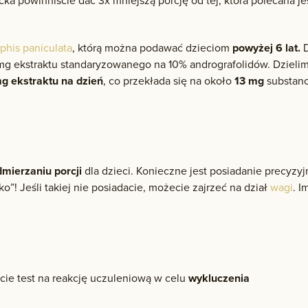
cka powinniście dać 3x mniejszą porcję od tej, która polecana je
phis paniculata
, którą można podawać dzieciom
powyżej 6 lat.
D
mg ekstraktu standaryzowanego na 10% andrografolidów. Dzieli
g ekstraktu na dzień
, co przekłada się na około
13 mg
substanc
mierzaniu porcji
dla dzieci. Konieczne jest posiadanie precyzyj
oko”! Jeśli takiej nie posiadacie, możecie zajrzeć na dział
wagi
. I
cie test na reakcję uczuleniową w celu
wykluczenia