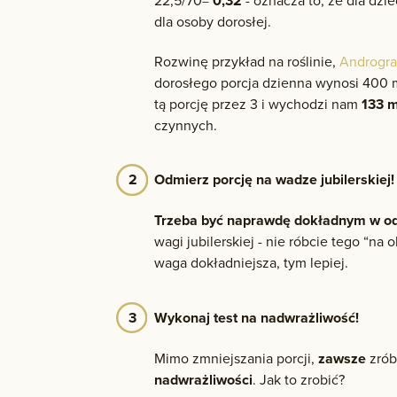
22,5/70=
0,32
- oznacza to, że dla dzie
dla osoby dorosłej.
Rozwinę przykład na roślinie,
Androgra
dorosłego porcja dzienna wynosi 400 
tą porcję przez 3 i wychodzi nam
133 m
czynnych.
Odmierz porcję na wadze jubilerskiej!
Trzeba być naprawdę dokładnym w od
wagi jubilerskiej - nie róbcie tego “na 
waga dokładniejsza, tym lepiej.
Wykonaj test na nadwrażliwość!
Mimo zmniejszania porcji,
zawsze
zrób
nadwrażliwości
. Jak to zrobić?