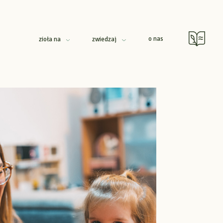
o nas
zioła na
zwiedzaj