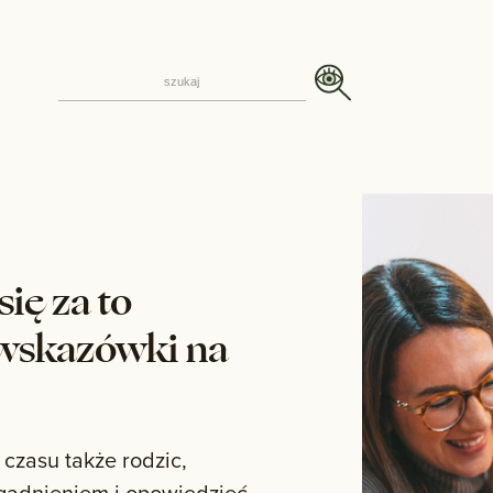
się za to
 wskazówki na
 czasu także rodzic,
agadnieniem i opowiedzieć